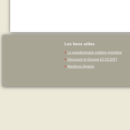
Les liens utiles
>
Le questionnaire matière première
>
Découvrir le Groupe ECOCERT
>
Mentions légales