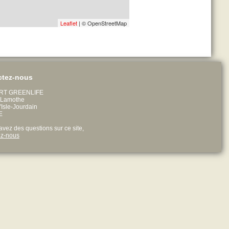
Leaflet
| © OpenStreetMap
ctez-nous
RT GREENLIFE
t Lamothe
Isle-Jourdain
E
avez des questions sur ce site,
ez-nous